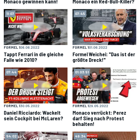
Monaco gewinnen kann!
Monaco ein Red-Bull-Killer?
11:07
07:45
FORMEL 1
06.06.2022
FORMEL 1
01.06.2022
Tappt Ferrari in die gleiche
Formel Weichei: "Das ist der
Falle wie 2010?
größte Dreck!"
07:44
01:03:51
FORMEL 1
30.05.2022
FORMEL 1
29.05.2022
Daniel Ricciardo: Wackelt
Monaco verrückt: Perez
sein Cockpit bei McLaren?
darf Sieg nach Protest
behalten!
54:02
49:34