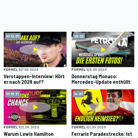
01:12:07
26:20
FORMEL 1
27.05.2023
FORMEL 1
25.05.2023
Verstappen-Interview: Hört
Donnerstag Monaco:
er nach 2028 auf?
Mercedes-Update enthüllt
01:10:31
14:07
FORMEL 1
22.05.2023
FORMEL 1
21.05.2023
Warum Lewis Hamilton
Ferraris Paradestrecke: Ist