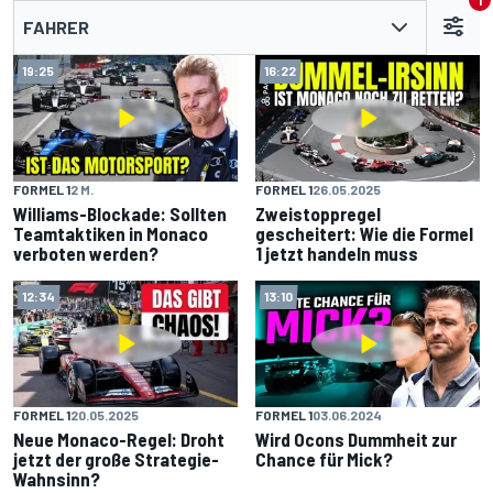
1
FAHRER
19:25
16:22
FORMEL 1
2 M.
FORMEL 1
26.05.2025
Williams-Blockade: Sollten
Zweistoppregel
Teamtaktiken in Monaco
gescheitert: Wie die Formel
verboten werden?
1 jetzt handeln muss
12:34
13:10
FORMEL 1
20.05.2025
FORMEL 1
03.06.2024
Neue Monaco-Regel: Droht
Wird Ocons Dummheit zur
jetzt der große Strategie-
Chance für Mick?
Wahnsinn?