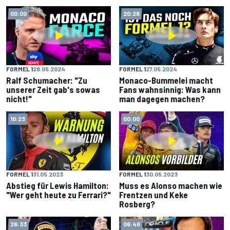
00:00
20:28
FORMEL 1
28.05.2024
FORMEL 1
27.05.2024
Ralf Schumacher: "Zu
Monaco-Bummelei macht
unserer Zeit gab's sowas
Fans wahnsinnig: Was kann
nicht!"
man dagegen machen?
10:23
00:00
FORMEL 1
31.05.2023
FORMEL 1
30.05.2023
Abstieg für Lewis Hamilton:
Muss es Alonso machen wie
"Wer geht heute zu Ferrari?"
Frentzen und Keke
Rosberg?
26:33
06:46