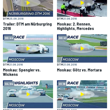
DTM
25.08.2016
DTM
21.08.2016
Trailer: DTM am Nürburgring
Moskau: 2. Rennen,
2016
Highlights, Mercedes
00:44
00:41
DTM
21.08.2016
DTM
21.08.2016
Moskau: Spengler vs.
Moskau: Götz vs. Mortara
Wickens
04:04
01:18
DTM
21.08.2016
DTM
21.08.2016