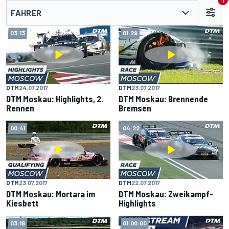
1
FAHRER
03:13
01:29
DTM
24.07.2017
DTM
23.07.2017
DTM Moskau: Highlights, 2.
DTM Moskau: Brennende
Rennen
Bremsen
00:41
04:22
DTM
23.07.2017
DTM
22.07.2017
DTM Moskau: Mortara im
DTM Moskau: Zweikampf-
Kiesbett
Highlights
03:16
01:00:00