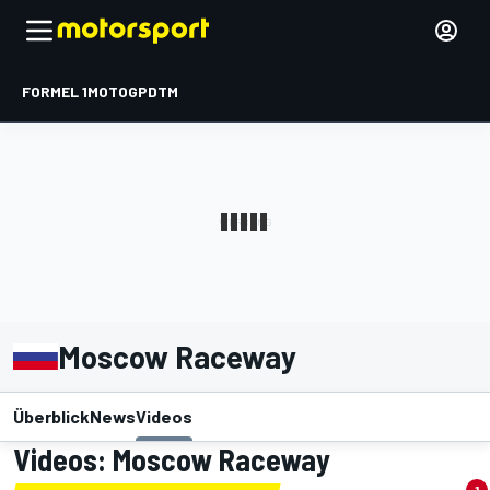
FORMEL 1
MOTOGP
DTM
Moscow Raceway
Überblick
News
Videos
Videos: Moscow Raceway