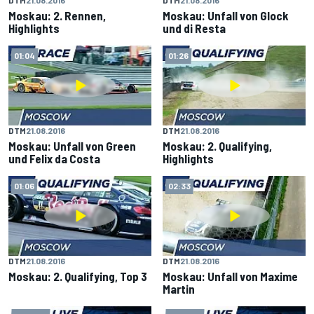
Moskau: 2. Rennen,
Moskau: Unfall von Glock
Highlights
und di Resta
01:04
01:26
DTM
21.08.2016
DTM
21.08.2016
Moskau: Unfall von Green
Moskau: 2. Qualifying,
und Felix da Costa
Highlights
01:06
02:33
DTM
21.08.2016
DTM
21.08.2016
Moskau: 2. Qualifying, Top 3
Moskau: Unfall von Maxime
Martin