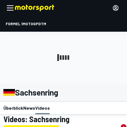
FORMEL 1
MOTOGP
DTM
Sachsenring
Überblick
News
Videos
Videos: Sachsenring