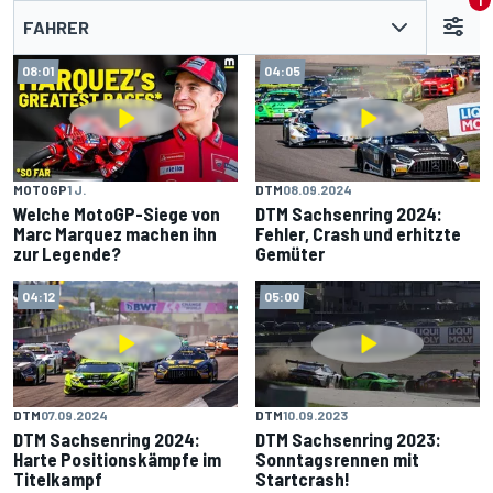
1
FAHRER
08:01
04:05
MOTOGP
1 J.
DTM
08.09.2024
Welche MotoGP-Siege von
DTM Sachsenring 2024:
Marc Marquez machen ihn
Fehler, Crash und erhitzte
zur Legende?
Gemüter
04:12
05:00
DTM
07.09.2024
DTM
10.09.2023
DTM Sachsenring 2024:
DTM Sachsenring 2023:
Harte Positionskämpfe im
Sonntagsrennen mit
Titelkampf
Startcrash!