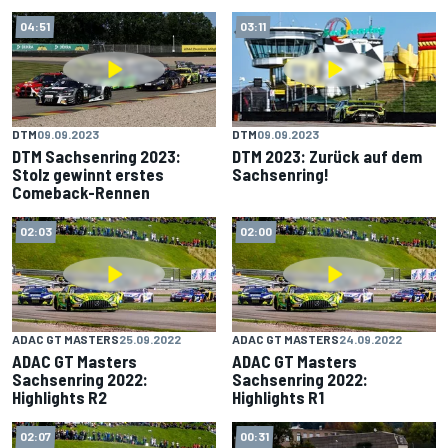
04:51
03:11
DTM
09.09.2023
DTM
09.09.2023
DTM Sachsenring 2023:
DTM 2023: Zurück auf dem
Stolz gewinnt erstes
Sachsenring!
Comeback-Rennen
02:03
02:00
ADAC GT MASTERS
25.09.2022
ADAC GT MASTERS
24.09.2022
ADAC GT Masters
ADAC GT Masters
Sachsenring 2022:
Sachsenring 2022:
Highlights R2
Highlights R1
02:07
00:31