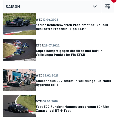
1
SAISON
WEC
12.04.2023
"Keine nennenswerten Probleme" bei Rollout
des Isotta Fraschini Tipo 6 LMH
ETCR
26.07.2022
Cupra kämpft gegen die Hitze und holt in
Vallelunga Punkte im FIA ETCR
WEC
25.02.2021
Glickenhaus 007 testet in Vallelunga: Le-Mans-
Hypercar rollt
DTM
08.08.2018
Fast 300 Runden: Mammutprogramm für Alex
Zanardi bei DTM-Test