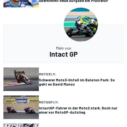
übernimmt neue Aufgabe bei PrüstelGP
Mehr von
Intact GP
MOTO3
2 M.
Schwerer Moto3-Unfall im Balaton Park: So
geht es David Munoz
MOTOGP
2 M.
IntactGP-Fahrer in der Moto2 stark: Doch nur
einer vor MotoGP-Aufstieg