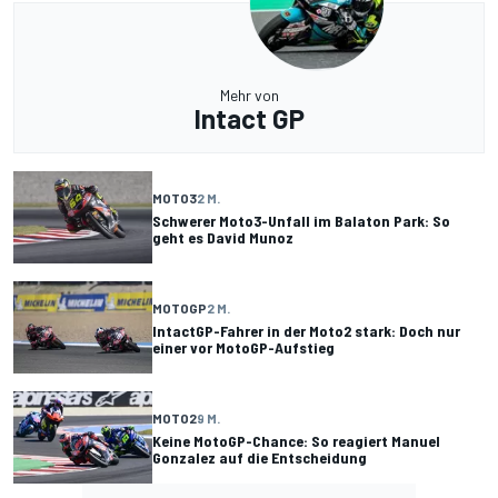
Mehr von
Intact GP
MOTO3
2 M.
Schwerer Moto3-Unfall im Balaton Park: So
geht es David Munoz
MOTOGP
2 M.
IntactGP-Fahrer in der Moto2 stark: Doch nur
einer vor MotoGP-Aufstieg
MOTO2
9 M.
Keine MotoGP-Chance: So reagiert Manuel
Gonzalez auf die Entscheidung