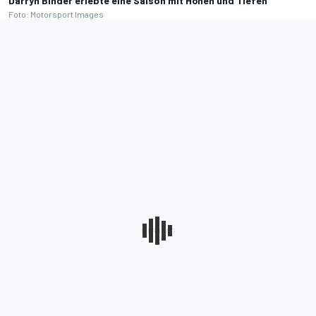
Darryn Binder erlebte eine Saison mit Höhen und Tiefen
Foto: Motorsport Images