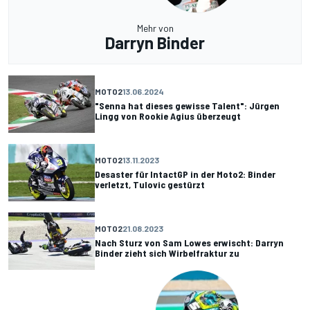
Mehr von
Darryn Binder
MOTO2
13.06.2024
"Senna hat dieses gewisse Talent": Jürgen
Lingg von Rookie Agius überzeugt
MOTO2
13.11.2023
Desaster für IntactGP in der Moto2: Binder
verletzt, Tulovic gestürzt
MOTO2
21.08.2023
Nach Sturz von Sam Lowes erwischt: Darryn
Binder zieht sich Wirbelfraktur zu