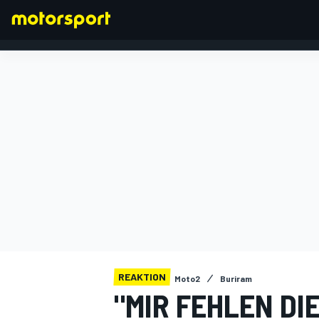
FORMEL 1
REAKTION
Moto2
Buriram
"MIR FEHLEN DI