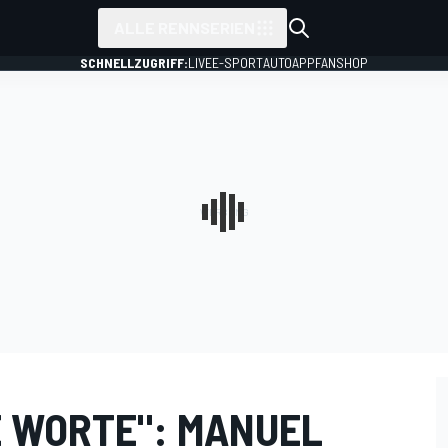
ALLE RENNSERIEN
SCHNELLZUGRIFF:
LIVE
E-SPORT
AUTO
APP
FANSHOP
E WORTE": MANUEL