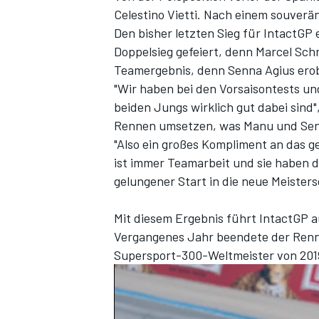
Celestino Vietti. Nach einem souver
Den bisher letzten Sieg für IntactGP
Doppelsieg gefeiert, denn Marcel Schr
Teamergebnis, denn Senna Agius erobe
"Wir haben bei den Vorsaisontests un
beiden Jungs wirklich gut dabei sind"
Rennen umsetzen, was Manu und Senn
"Also ein großes Kompliment an das 
ist immer Teamarbeit und sie haben di
SPORTWAGEN
gelungener Start in die neue Meisters
Mit diesem Ergebnis führt IntactGP 
Vergangenes Jahr beendete der Rennst
Supersport-300-Weltmeister von 2019,