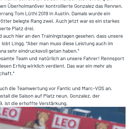
änen Überholmanöver kontrollierte Gonzalez das Rennen.
 errang Tom Lüthi 2019 in Austin. Damals wurde ein
ötter belegte Rang zwei. Auch jetzt war es ein starkes
rte Platz drei.
d auch hier an den Trainingstagen gesehen, dass unsere
, lobt Lingg. "Aber man muss diese Leistung auch im
a sehr eindrucksvoll getan haben."
gesamte Team und natürlich an unsere Fahrer! Rennsport
esen Erfolg wirklich verdient. Das war ein mehr als
chaft."
auch die Teamwertung vor Fantic und Marc-VDS an.
all die Saison auf Platz neun. Gonzalez, der
 ist die erhoffte Verstärkung.