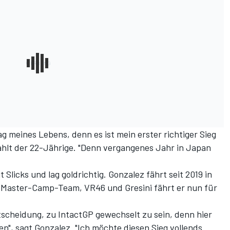
ag meines Lebens, denn es ist mein erster richtiger Sieg
ahlt der 22-Jährige. "Denn vergangenes Jahr in Japan
Slicks und lag goldrichtig. Gonzalez fährt seit 2019 in
Master-Camp-Team, VR46 und Gresini fährt er nun für
tscheidung, zu IntactGP gewechselt zu sein, denn hier
en", sagt Gonzalez. "Ich möchte diesen Sieg vollends