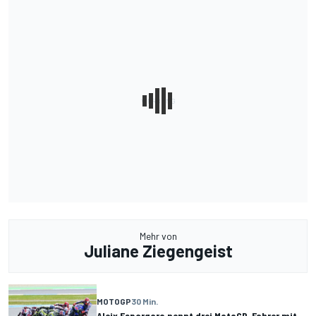
Mehr von
Juliane Ziegengeist
MOTOGP
30 Min.
Aleix Espargaro nennt drei MotoGP-Fahrer mit