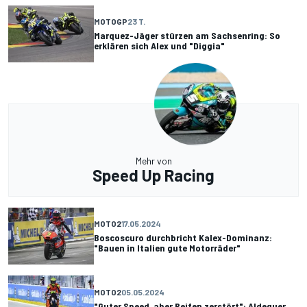
MOTOGP
23 T.
Marquez-Jäger stürzen am Sachsenring: So
erklären sich Alex und "Diggia"
Mehr von
Speed Up Racing
MOTO2
17.05.2024
Boscoscuro durchbricht Kalex-Dominanz:
"Bauen in Italien gute Motorräder"
MOTO2
05.05.2024
"Guter Speed, aber Reifen zerstört": Aldeguer