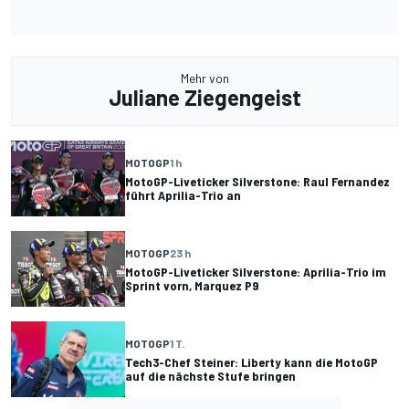
Mehr von
Juliane Ziegengeist
MOTOGP
1 h
MotoGP-Liveticker Silverstone: Raul Fernandez
führt Aprilia-Trio an
MOTOGP
23 h
MotoGP-Liveticker Silverstone: Aprilia-Trio im
Sprint vorn, Marquez P9
MOTOGP
1 T.
Tech3-Chef Steiner: Liberty kann die MotoGP
auf die nächste Stufe bringen