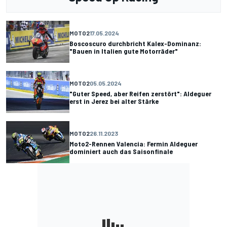
MOTO2
17.05.2024
Boscoscuro durchbricht Kalex-Dominanz:
"Bauen in Italien gute Motorräder"
MOTO2
05.05.2024
"Guter Speed, aber Reifen zerstört": Aldeguer
erst in Jerez bei alter Stärke
MOTO2
26.11.2023
Moto2-Rennen Valencia: Fermin Aldeguer
dominiert auch das Saisonfinale