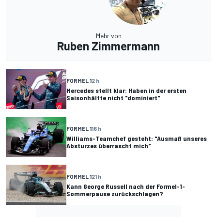
Mehr von
Ruben Zimmermann
FORMEL 1
2 h
Mercedes stellt klar: Haben in der ersten
Saisonhälfte nicht "dominiert"
FORMEL 1
16 h
Williams-Teamchef gesteht: "Ausmaß unseres
Absturzes überrascht mich"
FORMEL 1
21 h
Kann George Russell nach der Formel-1-
Sommerpause zurückschlagen?