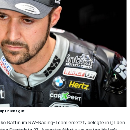
upt nicht gut
ko Raffin im RW-Racing-Team ersetzt, belegte in Q1 den
ag Startplatz 23. Aegerter fährt zum ersten Mal mit