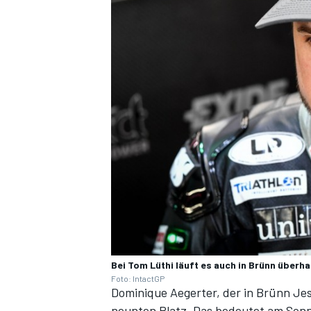
Bei Tom Lüthi läuft es auch in Brünn überha
Foto: IntactGP
Dominique Aegerter, der in Brünn Jes
neunten Platz. Das bedeutet am Sonnt