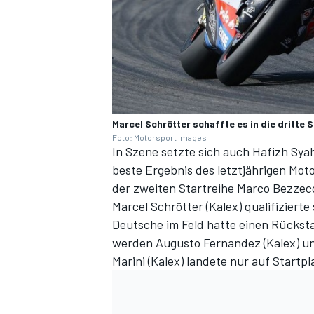
Marcel Schrötter schaffte es in die dritte 
Foto:
Motorsport Images
In Szene setzte sich auch Hafizh Syah
SPORTWAGEN
beste Ergebnis des letztjährigen Mo
der zweiten Startreihe Marco Bezzecc
Marcel Schrötter (Kalex) qualifizierte 
Deutsche im Feld hatte einen Rückst
werden Augusto Fernandez (Kalex) un
Marini (Kalex) landete nur auf Startpl