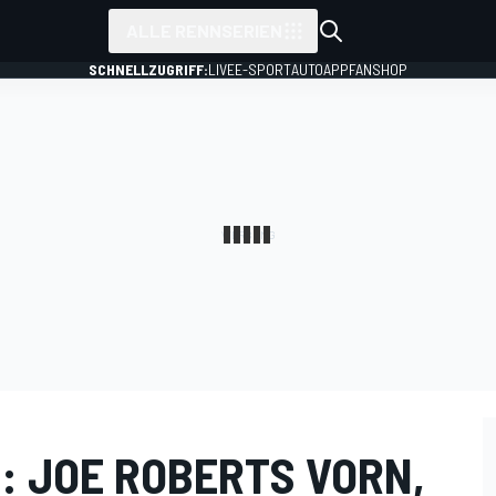
ALLE RENNSERIEN
SCHNELLZUGRIFF:
LIVE
E-SPORT
AUTO
APP
FANSHOP
: JOE ROBERTS VORN,