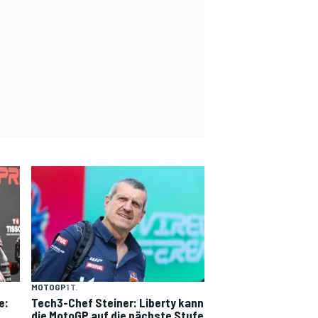
MOTOGP
1 T.
e:
Tech3-Chef Steiner: Liberty kann
die MotoGP auf die nächste Stufe