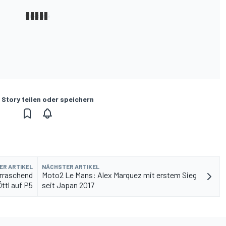
 Story teilen oder speichern
ER ARTIKEL
NÄCHSTER ARTIKEL
rraschend
Moto2 Le Mans: Alex Marquez mit erstem Sieg
Öttl auf P5
seit Japan 2017