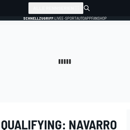
ALLE RENNSERIEN
SCHNELLZUGRIFF:
LIVE
E-SPORT
AUTO
APP
FANSHOP
 QUALIFYING: NAVARRO