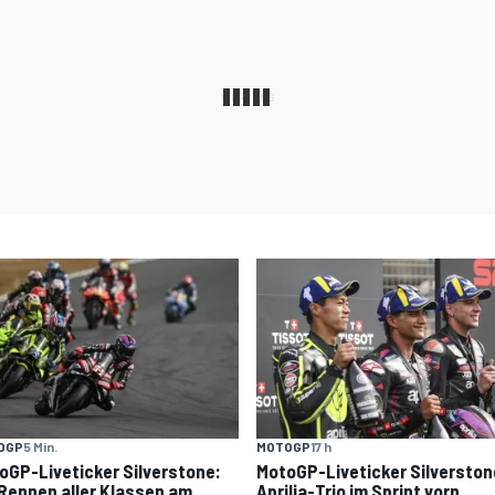
OGP
5 Min.
MOTOGP
17 h
oGP-Liveticker Silverstone:
MotoGP-Liveticker Silverston
 Rennen aller Klassen am
Aprilia-Trio im Sprint vorn,