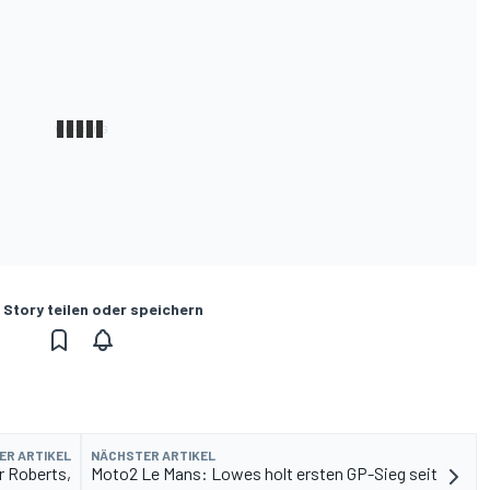
 Story teilen oder speichern
ER ARTIKEL
NÄCHSTER ARTIKEL
r Roberts,
Moto2 Le Mans: Lowes holt ersten GP-Sieg seit