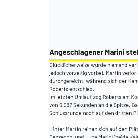
Angeschlagener Marini steh
Glücklicherweise wurde niemand verle
jedoch vorzeitig vorbei. Martin verlo
SPORTWAGEN
durchgereicht, während sich der Ka
Roberts entschied.
Im letzten Umlauf zog Roberts am Ko
von 0,087 Sekunden an die Spitze. Ga
Schlussrunde noch auf den dritten Pla
Hinter Martin reihen sich auf den Pl
Bezzecchi und Luca Marini (beide Kalex