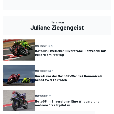
Mehr von
Juliane Ziegengeist
MOTOGP
12 h
MotoGP-Liveticker Silverstone: Bezzecchi mit
Rekord am Freitag
MOTOGP
23 h
Ducati vor der MotoGP-Wende? Domenicali
nennt zwei Faktoren
MOTOGP
1 T.
MotoGP in Silverstone: Eine Wildcard und
mehrere Ersatzpiloten