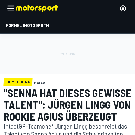
FORMEL 1
MOTOGP
DTM
EILMELDUNG
Moto2
"SENNA HAT DIESES GEWISSE
TALENT": JÜRGEN LINGG VON
ROOKIE AGIUS ÜBERZEUGT
IntactGP-Teamchef Jürgen Lingg beschreibt das
Talent von Senna Agius und die Schwierigkeiten