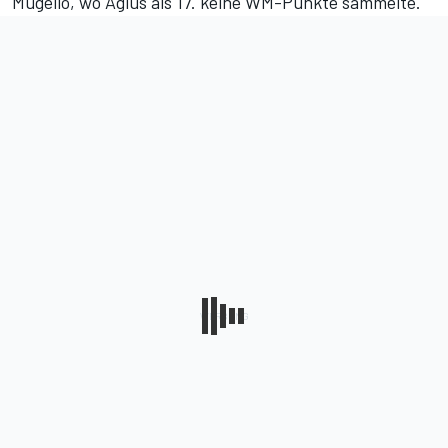
Mugello, wo Agius als 17. keine WM-Punkte sammelte.