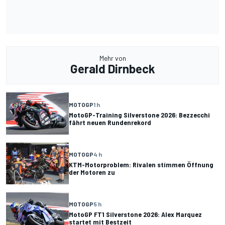
Mehr von
Gerald Dirnbeck
MOTOGP
1 h
MotoGP-Training Silverstone 2026: Bezzecchi
fährt neuen Rundenrekord
MOTOGP
4 h
KTM-Motorproblem: Rivalen stimmen Öffnung
der Motoren zu
MOTOGP
5 h
MotoGP FT1 Silverstone 2026: Alex Marquez
startet mit Bestzeit