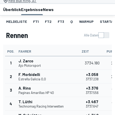
Red Bull Ring, AT
Überblick
Ergebnisse
News
MELDELISTE
FT1
FT2
FT3
Q
WARMUP
STARTA
Rennen
Alle Daten
POS.
FAHRER
ZEIT
PUN
J. Zarco
1
37'34.180
2
Ajo Motorsport
F. Morbidelli
+3.058
2
2
Estrella Galicia 0,0
37'37.238
A. Rins
+3.376
3
16
Paginas Amarillas HP 40
37'37.556
T. Lüthi
+3.467
4
13
Technomag Racing Interwetten
37'37.647