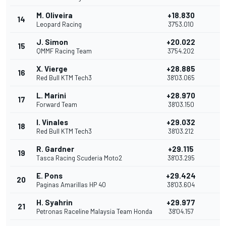
M. Oliveira
+18.830
14
2
Leopard Racing
37'53.010
J. Simon
+20.022
15
1
QMMF Racing Team
37'54.202
X. Vierge
+28.885
16
Red Bull KTM Tech3
38'03.065
L. Marini
+28.970
17
Forward Team
38'03.150
I. Vinales
+29.032
18
Red Bull KTM Tech3
38'03.212
R. Gardner
+29.115
19
Tasca Racing Scuderia Moto2
38'03.295
E. Pons
+29.424
20
Paginas Amarillas HP 40
38'03.604
H. Syahrin
+29.977
21
Petronas Raceline Malaysia Team Honda
38'04.157