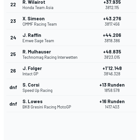
R. Wilairot
+37.935
22
Honda Team Asia
38'12.115
X. Simeon
+43.276
23
QMMF Racing Team
38'17.456
J. Raffin
+44.206
24
Emwe Sage Team
38'18.386
R. Mulhauser
+48.835
25
Technomag Racing Interwetten
38'23.015
J. Folger
+1'12.148
26
Intact GP
38'46.328
S. Corsi
+13 Runden
dnf
Speed Up Racing
18'58.578
S. Lowes
+16 Runden
dnf
BK8 Gresini Racing MotoGP
14'17.403