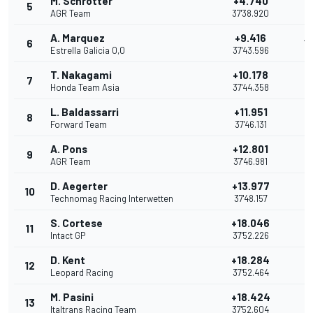
M. Schrötter
+4.740
5
11
AGR Team
37'38.920
A. Marquez
+9.416
6
10
Estrella Galicia 0,0
37'43.596
T. Nakagami
+10.178
7
9
Honda Team Asia
37'44.358
L. Baldassarri
+11.951
8
8
Forward Team
37'46.131
A. Pons
+12.801
9
7
AGR Team
37'46.981
D. Aegerter
+13.977
10
6
Technomag Racing Interwetten
37'48.157
S. Cortese
+18.046
11
5
Intact GP
37'52.226
D. Kent
+18.284
12
4
Leopard Racing
37'52.464
M. Pasini
+18.424
13
3
Italtrans Racing Team
37'52.604