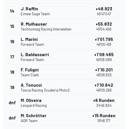
J. Raffin
+48.923
14
Emwe Sage Team
45'47.547
R. Mulhauser
+55.832
15
1
Technomag Racing Interwetten
45'54.456
L. Marini
+1'01.795
16
Forward Team
46'00.419
L. Baldassarri
+1'09.465
17
Forward Team
46'08.089
F. Fuligni
+1'10.201
18
Team Ciatti
46'08.825
A. Tonucci
+1'10.642
19
Tasca Racing Scuderia Moto2
46'09.266
M. Oliveira
+6 Runden
dnf
Leopard Racing
34'46.824
M. Schrötter
+15 Runden
dnf
AGR Team
19'48.177