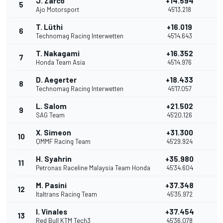
J. Zarco
+14.594
5
1
Ajo Motorsport
45'13.218
T. Lüthi
+16.019
6
1
Technomag Racing Interwetten
45'14.643
T. Nakagami
+16.352
7
Honda Team Asia
45'14.976
D. Aegerter
+18.433
8
Technomag Racing Interwetten
45'17.057
L. Salom
+21.502
9
7
SAG Team
45'20.126
X. Simeon
+31.300
10
QMMF Racing Team
45'29.924
H. Syahrin
+35.980
11
Petronas Raceline Malaysia Team Honda
45'34.604
M. Pasini
+37.348
12
Italtrans Racing Team
45'35.972
I. Vinales
+37.454
13
Red Bull KTM Tech3
45'36.078