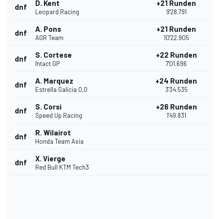
D. Kent
+21 Runden
dnf
Leopard Racing
9'28.791
A. Pons
+21 Runden
dnf
AGR Team
10'22.905
S. Cortese
+22 Runden
dnf
Intact GP
7'01.696
A. Marquez
+24 Runden
dnf
Estrella Galicia 0,0
3'34.535
S. Corsi
+26 Runden
dnf
Speed Up Racing
1'49.831
R. Wilairot
dnf
Honda Team Asia
X. Vierge
dnf
Red Bull KTM Tech3