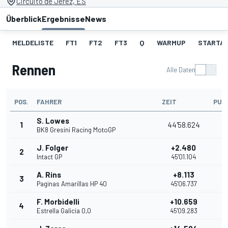
Circuito de Jerez, ES
Überblick
Ergebnisse
News
MELDELISTE
FT1
FT2
FT3
Q
WARMUP
STARTA
Rennen
Alle Daten
POS.
FAHRER
ZEIT
PUN
S. Lowes
1
44'58.624
2
BK8 Gresini Racing MotoGP
J. Folger
+2.480
2
2
Intact GP
45'01.104
A. Rins
+8.113
3
1
Paginas Amarillas HP 40
45'06.737
F. Morbidelli
+10.659
4
1
Estrella Galicia 0,0
45'09.283