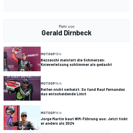
Mehr von
Gerald Dirnbeck
MOTOGP
13 h
Bezzecchi meistert die Schmerzen:
Knieverletzung schlimmer als gedacht
MOTOGP
14 h
Reifen nicht verheizt: So fand Raul Fernandez
das entscheidende Limit
MOTOGP
14 h
Jorge Martin baut WM-Führung aus: Jetzt tickt
er anders als 2024