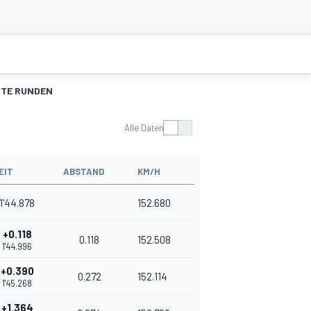
TE RUNDEN
Alle Daten
EIT
ABSTAND
KM/H
1'44.878
152.680
+0.118
0.118
152.508
1'44.996
+0.390
0.272
152.114
1'45.268
+1.364