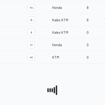
Honda
8
54
Kalex KTM
6
15
Kalex KTM
0
9
Honda
0
21
KTM
0
40