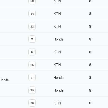
KTM
8
69
KTM
8
84
KTM
8
22
Honda
8
11
KTM
8
12
KTM
8
25
Honda
8
71
 Honda
Honda
8
79
KTM
8
76