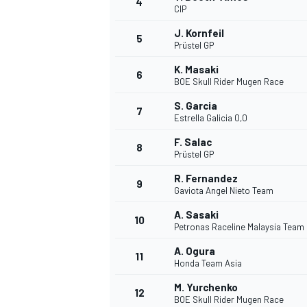
4
CIP
J. Kornfeil
5
Prüstel GP
K. Masaki
6
BOE Skull Rider Mugen Race
DTM
S. Garcia
7
Estrella Galicia 0,0
F. Salac
8
Prüstel GP
R. Fernandez
9
Gaviota Angel Nieto Team
A. Sasaki
10
Petronas Raceline Malaysia Team
A. Ogura
11
Honda Team Asia
M. Yurchenko
12
BOE Skull Rider Mugen Race