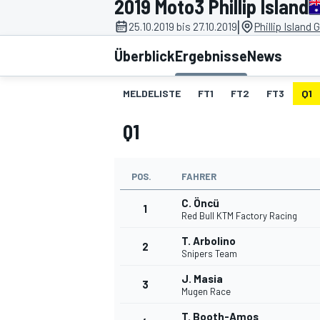
2019 Moto3 Phillip Island
|
25.10.2019 bis 27.10.2019
Phillip Island 
Überblick
Ergebnisse
News
MELDELISTE
FT1
FT2
FT3
Q1
Q1
MOTOGP
POS.
FAHRER
C. Öncü
1
Red Bull KTM Factory Racing
T. Arbolino
2
Snipers Team
J. Masia
3
Mugen Race
T. Booth-Amos