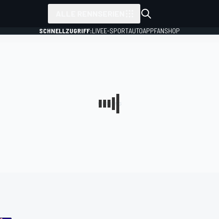
ALLE RENNSERIEN
SCHNELLZUGRIFF:
LIVE
E-SPORT
AUTO
APP
FANSHOP