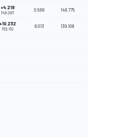
+4.219
0.566
146.775
1'49.097
+10.232
6.013
139.108
1'55.110