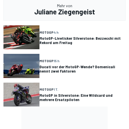
Mehr von
Juliane Ziegengeist
MOTOGP
4 h
MotoGP-Liveticker Silverstone: Bezzecchi mit
Rekord am Freitag
MOTOGP
15 h
Ducati vor der MotoGP-Wende? Domenicali
nennt zwei Faktoren
MOTOGP
1 T.
MotoGP in Silverstone: Eine Wildcard und
mehrere Ersatzpiloten