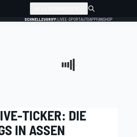
ALLE RENNSERIEN
SCHNELLZUGRIFF:
LIVE
E-SPORT
AUTO
APP
FANSHOP
IVE-TICKER: DIE
GS IN ASSEN