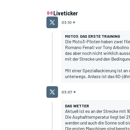
Liveticker
03:10
MOTO3: DAS ERSTE TRAINING
Die Moto3-Piloten haben zwei fli
Romano Fenati vor Tony Arbolino u
das aber noch nicht wirklich auss
MOTOGP
mit der Strecke und den Bedingun
Mit einer Speziallackierung ist
unterwegs. Anlass ist das 60-jäh
03:07
DAS WETTER
Aktuell ist es an der Strecke mit
Die Asphalttemperatur liegt bei 2
werden und auch die Sonne soll si
Die ersten Maschinen sind bereits