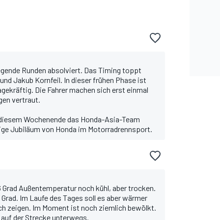
egende Runden absolviert. Das Timing toppt
nd Jakub Kornfeil. In dieser frühen Phase ist
agekräftig. Die Fahrer machen sich erst einmal
gen vertraut.
 an diesem Wochenende das Honda-Asia-Team
rige Jubiläum von Honda im Motorradrennsport.
 16 Grad Außentemperatur noch kühl, aber trocken.
1 Grad. Im Laufe des Tages soll es aber wärmer
ch zeigen. Im Moment ist noch ziemlich bewölkt.
 auf der Strecke unterwegs.