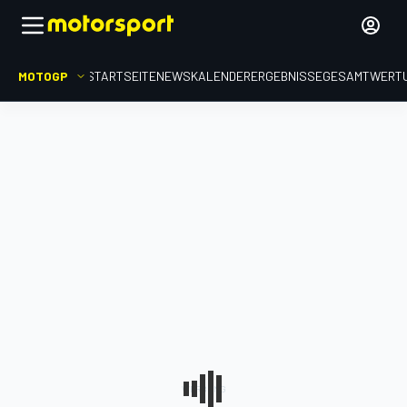
MOTOGP
STARTSEITE
NEWS
KALENDER
ERGEBNISSE
GESAMTWERT