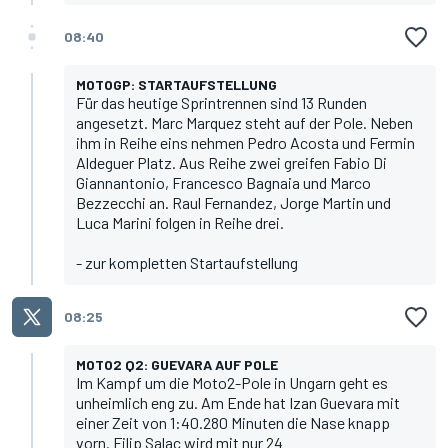
08:40
MOTOGP: STARTAUFSTELLUNG
Für das heutige Sprintrennen sind 13 Runden
angesetzt.
Marc Marquez
steht auf der Pole. Neben
ihm in Reihe eins nehmen
Pedro Acosta
und
Fermin
Aldeguer
Platz. Aus Reihe zwei greifen
Fabio Di
Giannantonio
,
Francesco Bagnaia
und
Marco
Bezzecchi
an.
Raul Fernandez
,
Jorge Martin
und
Luca Marini
folgen in Reihe drei.
-
zur kompletten Startaufstellung
08:25
MOTO2 Q2: GUEVARA AUF POLE
Im Kampf um die Moto2-Pole in Ungarn geht es
unheimlich eng zu. Am Ende hat Izan Guevara mit
einer Zeit von 1:40.280 Minuten die Nase knapp
vorn. Filip Salac wird mit nur 24