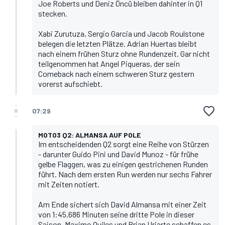
Joe Roberts und Deniz Öncü bleiben dahinter in Q1
stecken.
Xabi Zurutuza, Sergio Garcia und Jacob Roulstone
belegen die letzten Plätze. Adrian Huertas bleibt
nach einem frühen Sturz ohne Rundenzeit. Gar nicht
teilgenommen hat Angel Piqueras, der sein
Comeback nach einem schweren Sturz gestern
vorerst aufschiebt.
07:29
MOTO3 Q2: ALMANSA AUF POLE
Im entscheidenden Q2 sorgt eine Reihe von Stürzen
- darunter Guido Pini und David Munoz - für frühe
gelbe Flaggen, was zu einigen gestrichenen Runden
führt. Nach dem ersten Run werden nur sechs Fahrer
mit Zeiten notiert.
Am Ende sichert sich David Almansa mit einer Zeit
von 1:45.686 Minuten seine dritte Pole in dieser
Saison. Maximo Quiles und Brian Uriarte schaffen es