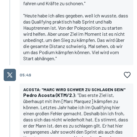
fahren und Kräfte zu schonen."
"Heute habe ich alles gegeben, weil ich wusste, dass
das Qualifying praktisch halb Sprint und halb
Hauptrennen ist. Von der Poleposition zu starten
wird helfen. Aber unser Ziel im Moment ist es nicht
unbedingt, um den Sieg zu kämpfen. Das wird über
die gesamte Distanz schwierig. Mal sehen, ob wir
um das Podium kämpfen können. Viel wird vom
Start abhängen."
05:49
ACOSTA: "MARC WIRD SCHWER ZU SCHLAGEN SEIN"
Pedro Acosta
(KTM/2.):
"Das erste Ziel ist,
überhaupt mit ihm [Marc Marquez] kämpfen zu
können. Letztes Jahr habe ich im Qualifying hier
einen großen Fehler gemacht. Deshalb bin ich froh,
dass sich das nicht wiederholt hat. Es stimmt, dass
er der Mann ist, den es zu schlagen gilt. Er hat hier
vergangenes Jahr sowohl den Sprint als auch das