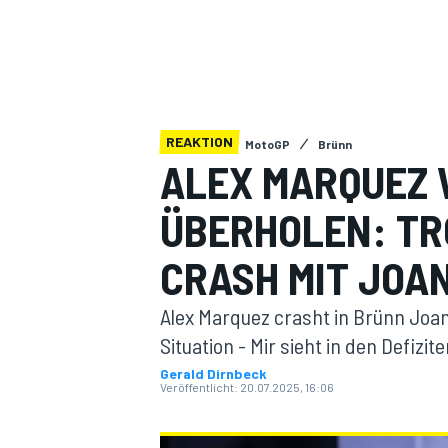
REAKTION
MotoGP
Brünn
ALEX MARQUEZ 
MOTOGP
ÜBERHOLEN: TR
CRASH MIT JOAN
Alex Marquez crasht in Brünn Joan
Situation - Mir sieht in den Defizi
Gerald Dirnbeck
Veröffentlicht:
20.07.2025, 16:06