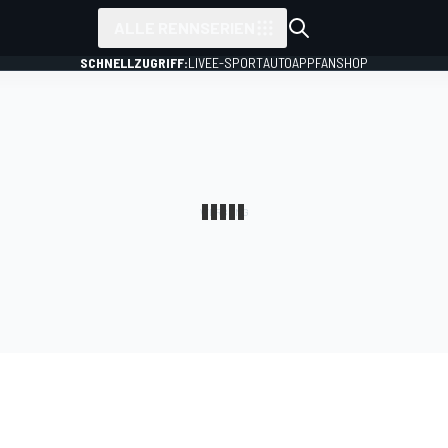
ALLE RENNSERIEN
SCHNELLZUGRIFF:
LIVE
E-SPORT
AUTO
APP
FANSHOP