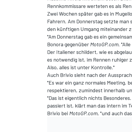
Rennkommissare werteten es als Renn
Zwei Wochen später gab es in Mugello 
Fahrern. Am Donnerstag setzte man 
den künftigen Umgang miteinander z
"Am Donnerstag gab es ein gemeinsam
Bonora gegenüber
MotoGP.com
. "Al
Der Italiener schildert, wie es abgelau
es notwendig ist, im Rennen ruhiger
Also, alles ist unter Kontrolle."
SPORTWAGEN
Auch Brivio sieht nach der Aussprac
"Es war ein ganz normales Meeting, be
respektieren, zumindest innerhalb un
"Das ist eigentlich nichts Besonderes
passiert ist, klärt man das intern im 
Brivio bei
MotoGP.com
, "und auch das 