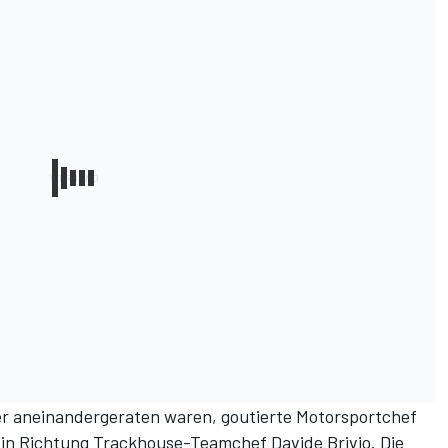
er aneinandergeraten waren, goutierte Motorsportchef
 in Richtung Trackhouse-Teamchef Davide Brivio. Die