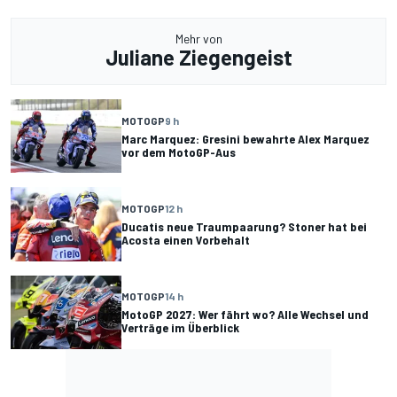
Mehr von
Juliane Ziegengeist
MOTOGP
9 h
Marc Marquez: Gresini bewahrte Alex Marquez
vor dem MotoGP-Aus
MOTOGP
12 h
Ducatis neue Traumpaarung? Stoner hat bei
Acosta einen Vorbehalt
MOTOGP
14 h
MotoGP 2027: Wer fährt wo? Alle Wechsel und
Verträge im Überblick