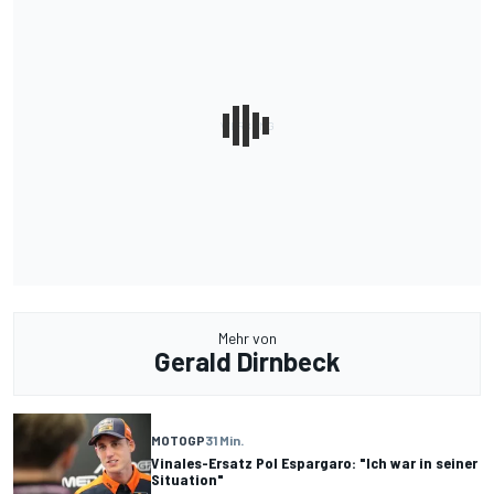
Mehr von
Gerald Dirnbeck
MOTOGP
31 Min.
Vinales-Ersatz Pol Espargaro: "Ich war in seiner
Situation"