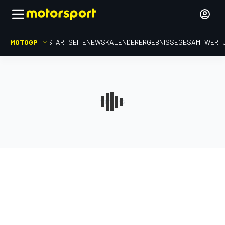
MOTOGP
STARTSEITE
NEWS
KALENDER
ERGEBNISSE
GESAMTWERT