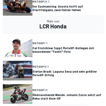
MOTOGP
29 T.
Vor Sachsenring: Acosta hofft auf
Startfreigabe, zwei Fahrer fehlen
Mehr von
LCR Honda
MOTOGP
7 T.
Cal Crutchlow foppt MotoGP-Kollegen mit
besonderem "Yacht"-Foto
MOTOGP
16 T.
Stefan Bradl: Laguna Seca und sein größter
MotoGP-Erfolg
MOTOGP
1 M.
Überraschende Wende: Johann Zarco setzt auf
Reha statt Knie-OP