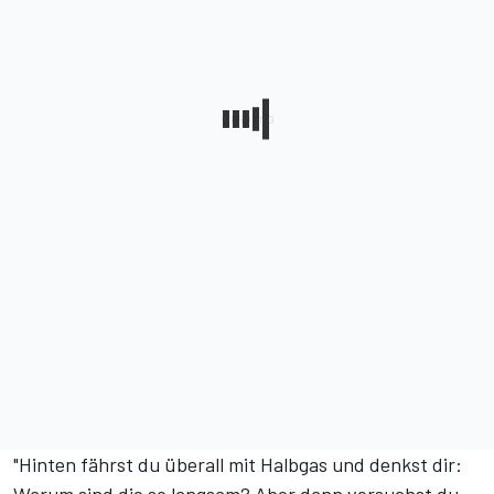
"Hinten fährst du überall mit Halbgas und denkst dir:
Warum sind die so langsam? Aber dann versuchst du