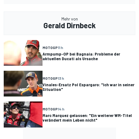
Mehr von
Gerald Dirnbeck
MOTOGP
11 h
Armpump-OP bei Bagnaia: Probleme der
aktuellen Ducati als Ursache
MOTOGP
13 h
Vinales-Ersatz Pol Espargaro: "Ich war in seiner
Situation"
MOTOGP
14 h
Marc Marquez gelassen: "Ein weiterer WM-Titel
verändert mein Leben nicht"