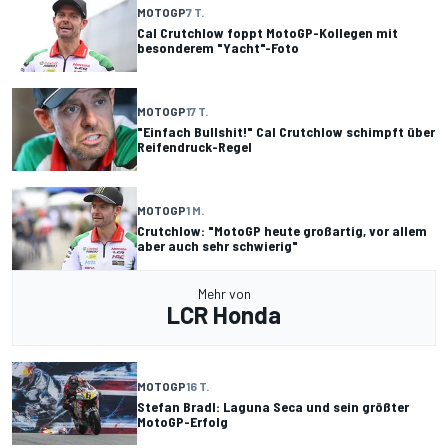
MOTOGP
7 T.
Cal Crutchlow foppt MotoGP-Kollegen mit
besonderem "Yacht"-Foto
MOTOGP
17 T.
"Einfach Bullshit!" Cal Crutchlow schimpft über
Reifendruck-Regel
MOTOGP
1 M.
Crutchlow: "MotoGP heute großartig, vor allem
aber auch sehr schwierig"
Mehr von
LCR Honda
MOTOGP
16 T.
Stefan Bradl: Laguna Seca und sein größter
MotoGP-Erfolg