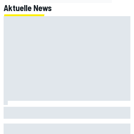
Aktuelle News
Armpump-OP bei Bagnaia: Probleme der aktuellen Ducati
als Ursache