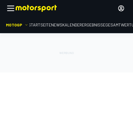
MOTOGP
STARTSEITE
NEWS
KALENDER
ERGEBNISSE
GESAMTWERT