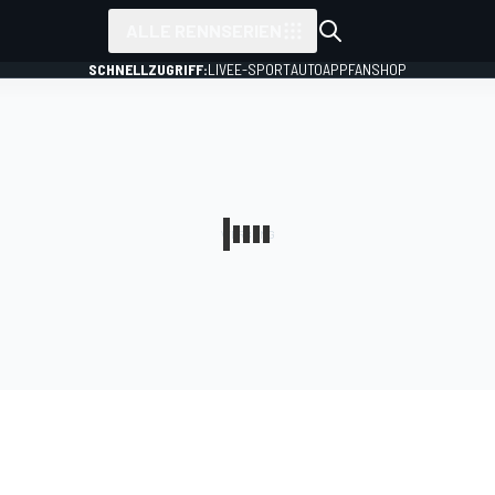
ALLE RENNSERIEN
SCHNELLZUGRIFF:
LIVE
E-SPORT
AUTO
APP
FANSHOP