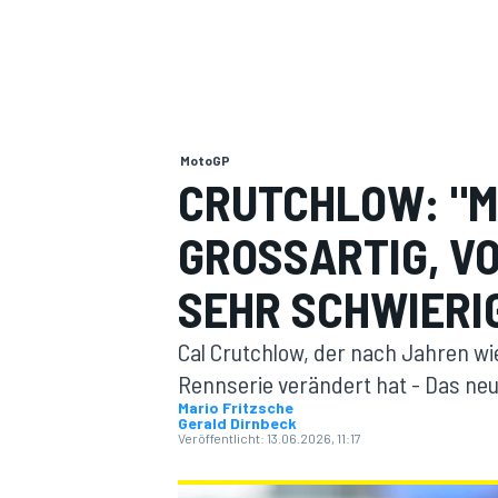
MotoGP
CRUTCHLOW: "M
MOTOGP
GROSSARTIG, VO
EHR SCHWIERI
Cal Crutchlow, der nach Jahren wi
Rennserie verändert hat - Das ne
Mario Fritzsche
Gerald Dirnbeck
Veröffentlicht:
13.06.2026, 11:17