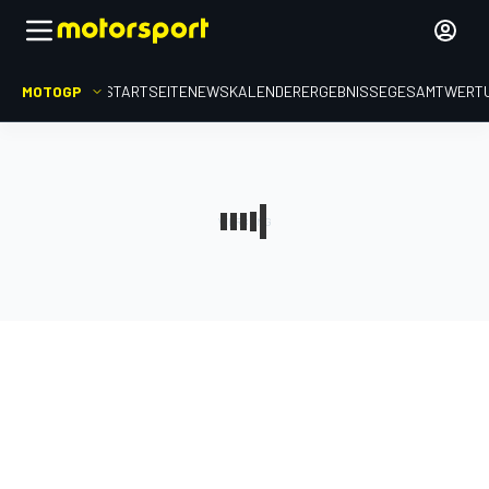
MOTOGP
STARTSEITE
NEWS
KALENDER
ERGEBNISSE
GESAMTWERT