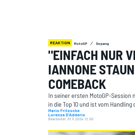
REAKTION
MotoGP
Sepang
"EINFACH NUR 
MOTOGP
IANNONE STAUN
COMEBACK
In seiner ersten MotoGP-Session 
in die Top 10 und ist vom Handling
Mario Fritzsche
Lorenza D'Adderio
Bearbeitet:
01.11.2024, 12:00