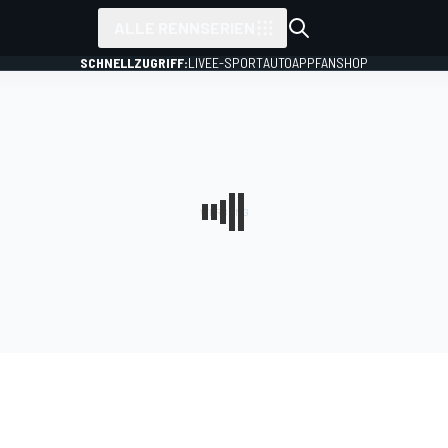
ALLE RENNSERIEN
SCHNELLZUGRIFF:
LIVE
E-SPORT
AUTO
APP
FANSHOP