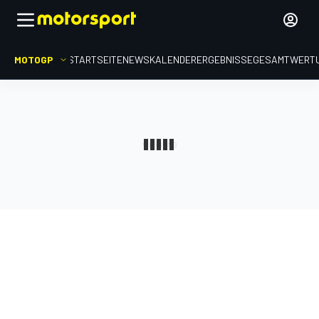
MOTOGP
STARTSEITE
NEWS
KALENDER
ERGEBNISSE
GESAMTWERT