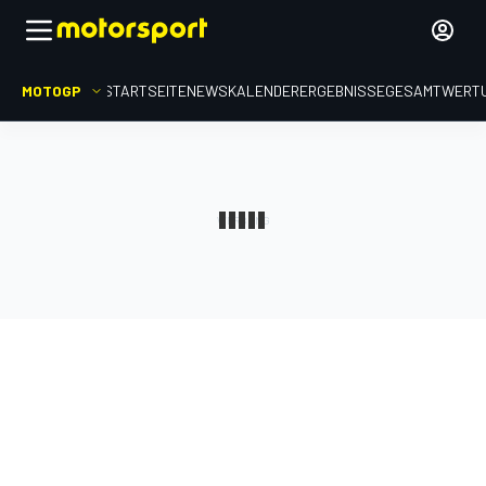
MOTOGP
STARTSEITE
NEWS
KALENDER
ERGEBNISSE
GESAMTWERT