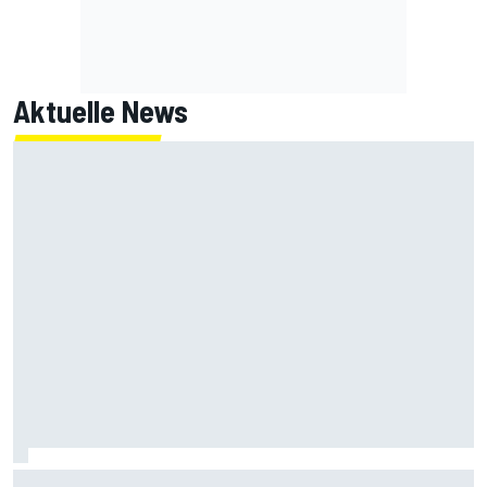
Aktuelle News
Armpump-OP bei Bagnaia: Probleme der aktuellen Ducati