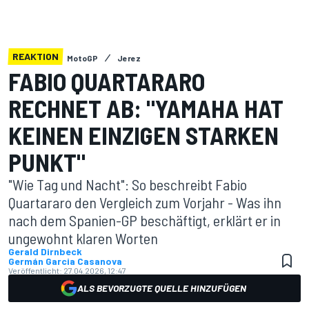
REAKTION
MotoGP
Jerez
FABIO QUARTARARO
RECHNET AB: "YAMAHA HAT
KEINEN EINZIGEN STARKEN
PUNKT"
"Wie Tag und Nacht": So beschreibt Fabio
Quartararo den Vergleich zum Vorjahr - Was ihn
nach dem Spanien-GP beschäftigt, erklärt er in
ungewohnt klaren Worten
Gerald Dirnbeck
Germán Garcia Casanova
Veröffentlicht:
27.04.2026, 12:47
ALS BEVORZUGTE QUELLE HINZUFÜGEN