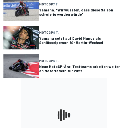
MOTOGP
7 T.
Yamaha: "Wir wussten, dass diese Saison
schwierig werden würde"
MOTOGP
9 T.
Yamaha setzt auf David Munoz als
Schlüsselperson für Martin-Wechsel
MOTOGP
9 T.
Neue MotoGP-Ära: Testteams arbeiten weiter
an Motorrädern für 2027