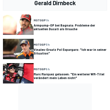
Gerald Dirnbeck
MOTOGP
1 h
Armpump-OP bei Bagnaia: Probleme der
aktuellen Ducati als Ursache
MOTOGP
3 h
Vinales-Ersatz Pol Espargaro: "Ich war in seiner
Situation"
MOTOGP
5 h
Marc Marquez gelassen: "Ein weiterer WM-Titel
verändert mein Leben nicht"