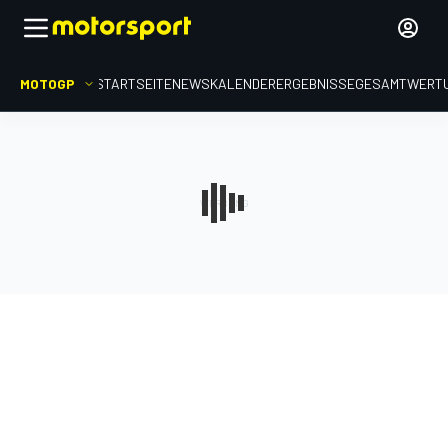
MOTOGP
STARTSEITE
NEWS
KALENDER
ERGEBNISSE
GESAMTWERT