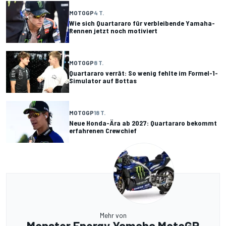
MOTOGP
4 T.
Wie sich Quartararo für verbleibende Yamaha-
Rennen jetzt noch motiviert
MOTOGP
8 T.
Quartararo verrät: So wenig fehlte im Formel-1-
Simulator auf Bottas
MOTOGP
18 T.
Neue Honda-Ära ab 2027: Quartararo bekommt
erfahrenen Crewchief
Mehr von
Monster Energy Yamaha MotoGP