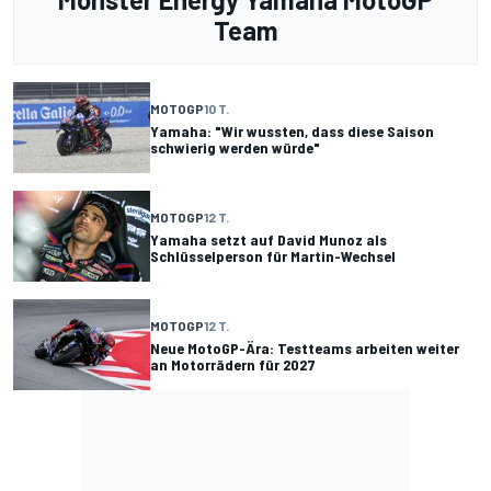
Team
MOTOGP
10 T.
Yamaha: "Wir wussten, dass diese Saison
schwierig werden würde"
MOTOGP
12 T.
Yamaha setzt auf David Munoz als
Schlüsselperson für Martin-Wechsel
MOTOGP
12 T.
Neue MotoGP-Ära: Testteams arbeiten weiter
an Motorrädern für 2027