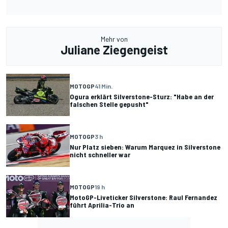
Mehr von
Juliane Ziegengeist
MOTOGP
41 Min.
Ogura erklärt Silverstone-Sturz: "Habe an der
falschen Stelle gepusht"
MOTOGP
3 h
Nur Platz sieben: Warum Marquez in Silverstone
nicht schneller war
MOTOGP
19 h
MotoGP-Liveticker Silverstone: Raul Fernandez
führt Aprilia-Trio an