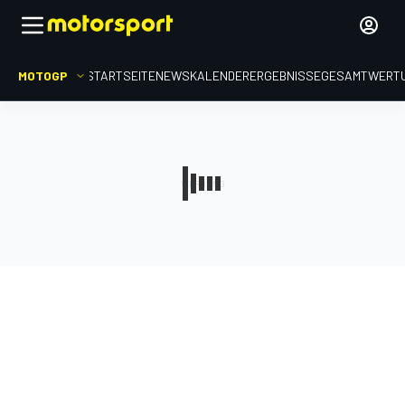
MOTOGP
STARTSEITE
NEWS
KALENDER
ERGEBNISSE
GESAMTWERT