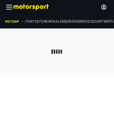
MOTOGP
STARTSEITE
NEWS
KALENDER
ERGEBNISSE
GESAMTWERT