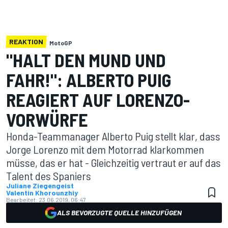
REAKTION
MotoGP
"HALT DEN MUND UND
FAHR!": ALBERTO PUIG
REAGIERT AUF LORENZO-
VORWÜRFE
Honda-Teammanager Alberto Puig stellt klar, dass
Jorge Lorenzo mit dem Motorrad klarkommen
müsse, das er hat - Gleichzeitig vertraut er auf das
Talent des Spaniers
Juliane Ziegengeist
Valentin Khorounzhiy
Bearbeitet:
23.06.2019, 06:47
ALS BEVORZUGTE QUELLE HINZUFÜGEN