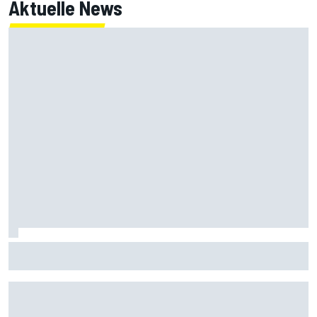
Aktuelle News
MotoGP-Liveticker Silverstone: Aprilia-Trio im Sprint vorn,
Marquez P9