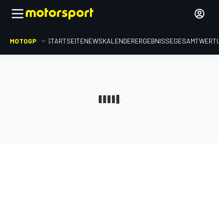
MOTOGP
STARTSEITE
NEWS
KALENDER
ERGEBNISSE
GESAMTWERT