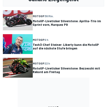
MOTOGP
38 Min.
MotoGP-Liveticker Silverstone: Aprilia-Trio im
Sprint vorn, Marquez P9
MOTOGP
9 h
Tech3-Chef Steiner: Liberty kann die MotoGP
auf die nächste Stufe bringen
MOTOGP
22 h
MotoGP-Liveticker Silverstone: Bezzecchi mit
Rekord am Freitag