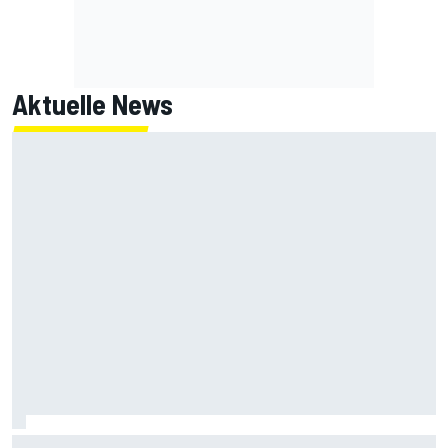
Aktuelle News
"Mulmiges Gefühl": Carrie Schreiner spricht über tödlichen