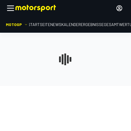
MOTOGP
STARTSEITE
NEWS
KALENDER
ERGEBNISSE
GESAMTWERT