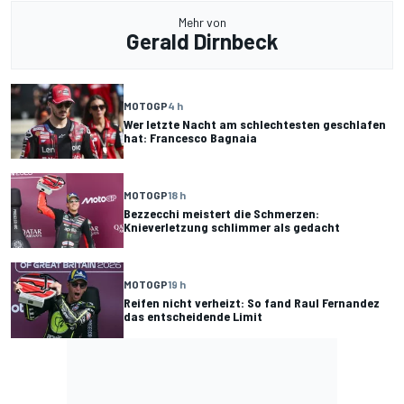
Mehr von
Gerald Dirnbeck
MOTOGP
4 h
Wer letzte Nacht am schlechtesten geschlafen
hat: Francesco Bagnaia
MOTOGP
18 h
Bezzecchi meistert die Schmerzen:
Knieverletzung schlimmer als gedacht
MOTOGP
19 h
Reifen nicht verheizt: So fand Raul Fernandez
das entscheidende Limit