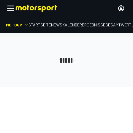
MOTOGP
STARTSEITE
NEWS
KALENDER
ERGEBNISSE
GESAMTWERT