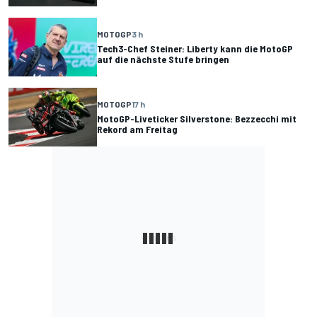
MOTOGP
3 h
Tech3-Chef Steiner: Liberty kann die MotoGP
auf die nächste Stufe bringen
MOTOGP
17 h
MotoGP-Liveticker Silverstone: Bezzecchi mit
Rekord am Freitag