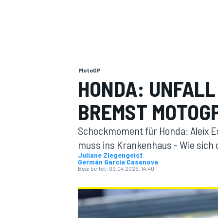
MotoGP
HONDA: UNFALL
MOTOGP
BREMST MOTOG
Schockmoment für Honda: Aleix Es
muss ins Krankenhaus - Wie sich 
Juliane Ziegengeist
Germán Garcia Casanova
Bearbeitet:
09.04.2026, 14:40