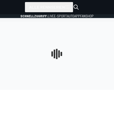
ALLE RENNSERIEN
SCHNELLZUGRIFF:
LIVE
E-SPORT
AUTO
APP
FANSHOP