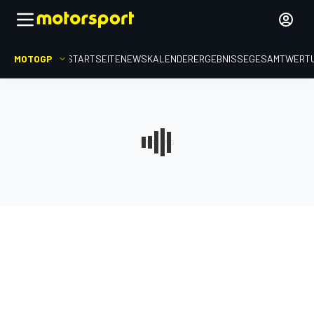
MOTOGP
STARTSEITE
NEWS
KALENDER
ERGEBNISSE
GESAMTWERT