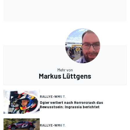
Mehr von
Markus Lüttgens
RALLYE-WM
5 T.
Ogier verliert nach Horrorcrash das
Bewusstsein: Ingrassia berichtet
RALLYE-WM
6 T.