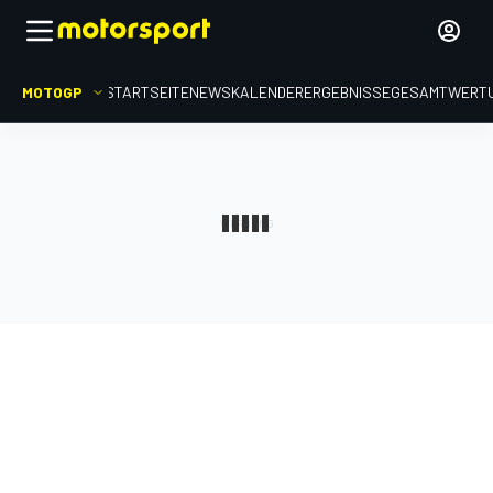
MOTOGP
STARTSEITE
NEWS
KALENDER
ERGEBNISSE
GESAMTWERT