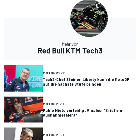
Mehr von
Red Bull KTM Tech3
MOTOGP
22 h
Tech3-Chef Steiner: Liberty kann die MotoGP
auf die nächste Stufe bringen
MOTOGP
12 T.
Pablo Nieto verteidigt Vinales: "Er ist ein
Ausnahmetalent"
MOTOGP
15 T.