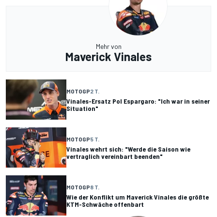
Mehr von
Maverick Vinales
MOTOGP
2 T.
Vinales-Ersatz Pol Espargaro: "Ich war in seiner
Situation"
MOTOGP
5 T.
Vinales wehrt sich: "Werde die Saison wie
vertraglich vereinbart beenden"
MOTOGP
8 T.
Wie der Konflikt um Maverick Vinales die größte
KTM-Schwäche offenbart