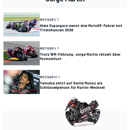
MOTOGP
2 T.
Aleix Espargaro nennt drei MotoGP-Fahrer mit
Titelchancen 2026
MOTOGP
4 T.
Trotz WM-Führung: Jorge Martin rätselt über
Formverlust
MOTOGP
10 T.
Yamaha setzt auf David Munoz als
Schlüsselperson für Martin-Wechsel