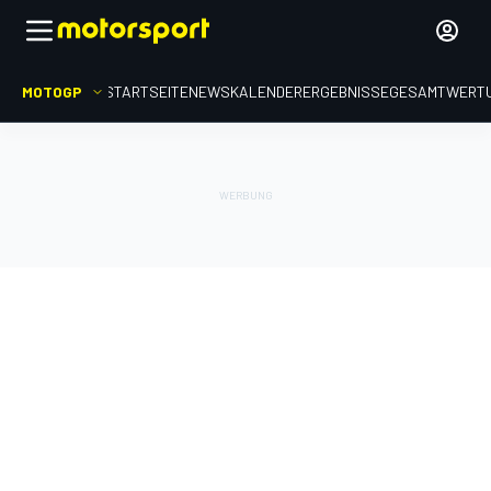
MOTOGP
STARTSEITE
NEWS
KALENDER
ERGEBNISSE
GESAMTWERT