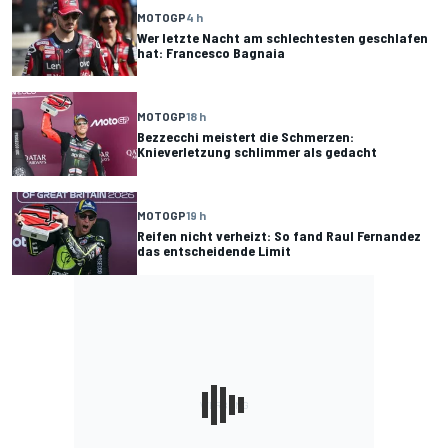
MOTOGP
4 h
Wer letzte Nacht am schlechtesten geschlafen
hat: Francesco Bagnaia
MOTOGP
18 h
Bezzecchi meistert die Schmerzen:
Knieverletzung schlimmer als gedacht
MOTOGP
19 h
Reifen nicht verheizt: So fand Raul Fernandez
das entscheidende Limit