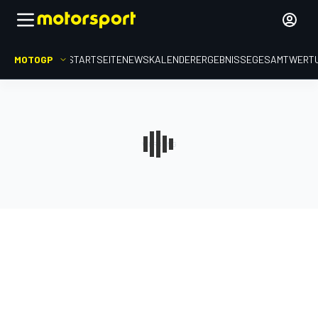
MOTOGP
STARTSEITE
NEWS
KALENDER
ERGEBNISSE
GESAMTWERT