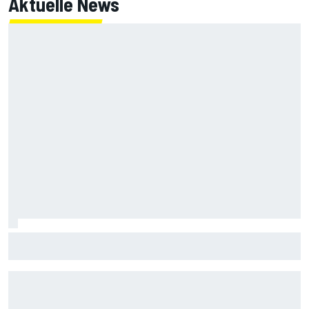
Aktuelle News
"Mulmiges Gefühl": Carrie Schreiner spricht über tödlichen
Nürburgring-Unfall