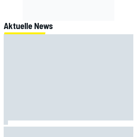
Aktuelle News
Radikale Briatore-Forderung: Formel 1 braucht 24
Sprintrennen