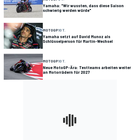
Yamaha: "Wir wussten, dass diese Saison
schwierig werden würde"
MOTOGP
10 T.
Yamaha setzt auf David Munoz als
Schlüsselperson für Martin-Wechsel
MOTOGP
10 T.
Neue MotoGP-Ära: Testteams arbeiten weiter
an Motorrädern für 2027