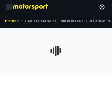
MOTOGP
STARTSEITE
NEWS
KALENDER
ERGEBNISSE
GESAMTWERT