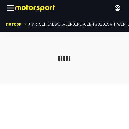
MOTOGP
STARTSEITE
NEWS
KALENDER
ERGEBNISSE
GESAMTWERT