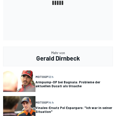
Mehr von
Gerald Dirnbeck
MOTOGP
12 h
Armpump-OP bei Bagnaia: Probleme der
aktuellen Ducati als Ursache
MOTOGP
14 h
Vinales-Ersatz Pol Espargaro: "Ich war in seiner
Situation"