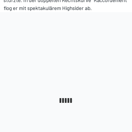
stürzte. In der doppelten Rechtskurve "Raccordement"
flog er mit spektakulärem Highsider ab.