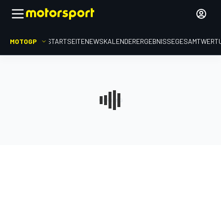
MOTOGP
STARTSEITE
NEWS
KALENDER
ERGEBNISSE
GESAMTWERT