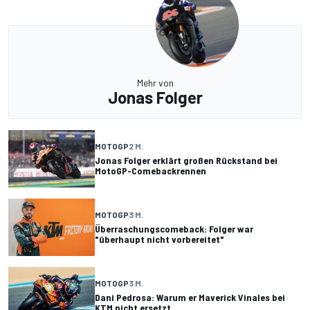
Mehr von
Jonas Folger
MOTOGP
2 M.
Jonas Folger erklärt großen Rückstand bei
MotoGP-Comebackrennen
MOTOGP
3 M.
Überraschungscomeback: Folger war
"überhaupt nicht vorbereitet"
MOTOGP
3 M.
Dani Pedrosa: Warum er Maverick Vinales bei
KTM nicht ersetzt