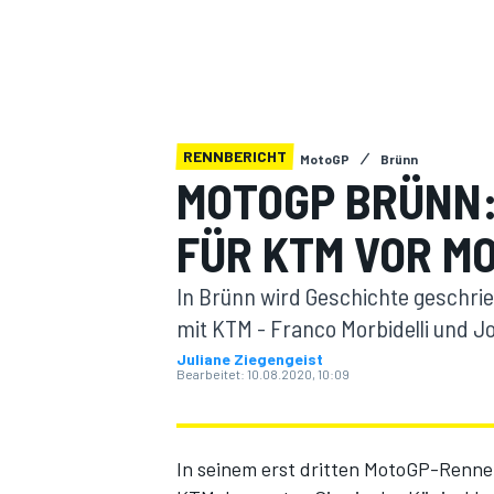
RENNBERICHT
MotoGP
Brünn
MOTOGP BRÜNN:
MOTOGP
FÜR KTM VOR M
In Brünn wird Geschichte geschrie
mit KTM - Franco Morbidelli und J
Juliane Ziegengeist
Bearbeitet:
10.08.2020, 10:09
In seinem erst dritten MotoGP-Renne