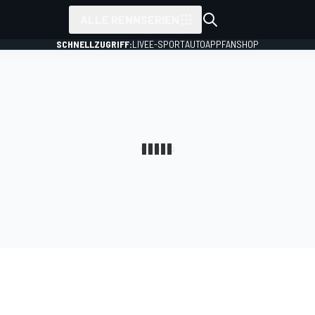
ALLE RENNSERIEN
SCHNELLZUGRIFF:
LIVE
E-SPORT
AUTO
APP
FANSHOP