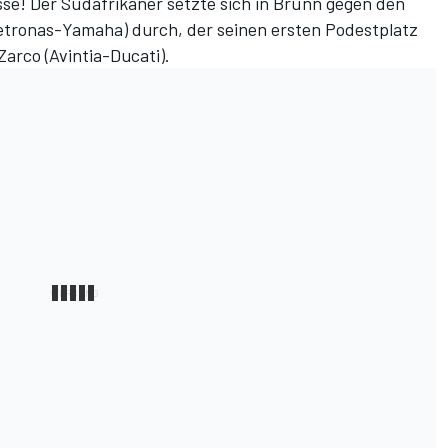
sse! Der Südafrikaner setzte sich in Brünn gegen den
Petronas-Yamaha) durch, der seinen ersten Podestplatz
Zarco (Avintia-Ducati).